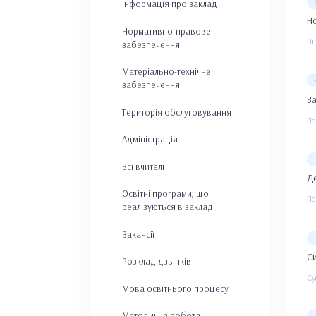
Інформація про заклад
Но
Нормативно-правове
Ві
забезпечення
Матеріально-технічне
забезпечення
За
Територія обслуговування
По
Адміністрація
Всі вчителі
Де
Освітні програми, що
По
реалізуються в закладі
Вакансії
Си
Розклад дзвінків
Су
Мова освітнього процесу
Методична робота