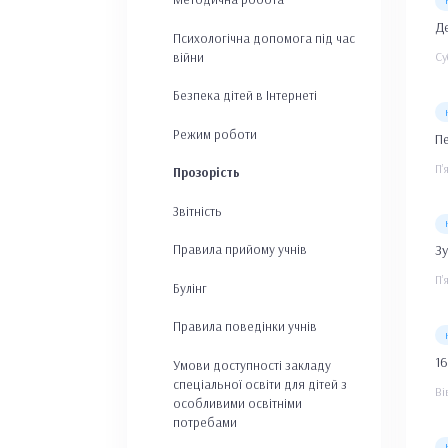
Д
Психологічна допомога під час
війни
Су
Безпека дітей в Інтернеті
Режим роботи
Пе
П’
Прозорість
Звітність
Правила прийому учнів
Зу
П’
Булінг
Правила поведінки учнів
16
Умови доступності закладу
спеціальної освіти для дітей з
Ві
особливими освітніми
потребами