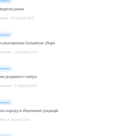
Новини
ворічні ранки
второк, 30 Грудня 2025
Новини
гальношкільні батьківські збори
неділок, 22 Грудня 2025
Новини
нь різдвяного светра
неділок, 15 Грудня 2025
Новини
ла народу в збереженні традицій
бота, 6 Грудня 2025