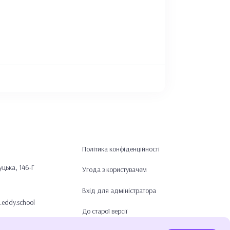
Політика конфіденційності
цька, 146-Г
Угода з користувачем
Вхід для адміністратора
l.eddy.school
До старої версії