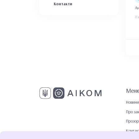
Контакти
Ан
П’
Мен
Новини
Про за
Прозор
Контак