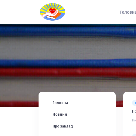
Головн
Головна
По
Новини
По
Про заклад