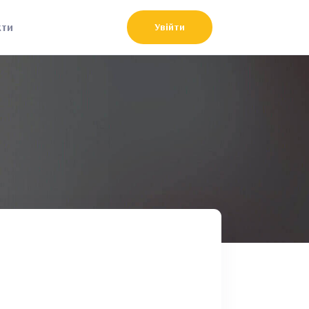
кти
Увійти