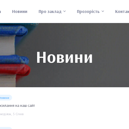
а
Новини
Про заклад
Прозорість
Конта
Новини
Новини
силання на наш сайт
неділок, 5 Січня