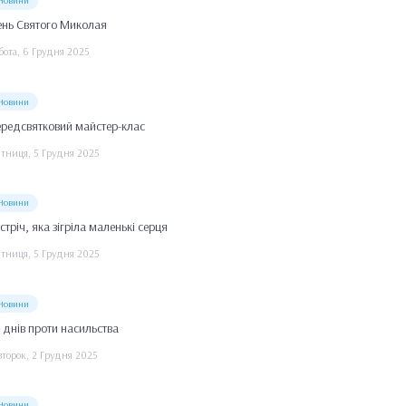
Новини
ень Святого Миколая
бота, 6 Грудня 2025
Новини
редсвятковий майстер-клас
ятниця, 5 Грудня 2025
Новини
стріч, яка зігріла маленькі серця
ятниця, 5 Грудня 2025
Новини
 днів проти насильства
второк, 2 Грудня 2025
Новини