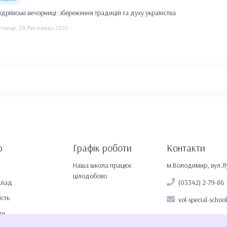
дріївські вечорниці: збереження традицій та духу українства
ятниця, 28 Листопада 2025
ю
Графік роботи
Контакти
Наша школа працює
м.Володимир, вул.Лу
цілодобово
клад
(03342) 2-79-86
ість
vol-special-schoo
ти