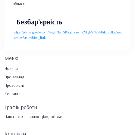
області.
Безбар’єрність
https://drive.google.com/file/d/1enGK5qmzYwnZNLyMuWNHhE3SULrZe7u
n/view?usp=drive_link
Меню
Новини
Про заклад
Прозорість
Контакти
Графік роботи
Наша школа працює цілодобово
Контакти