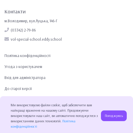
Контакти
м.Володимир, вул.Луцька, 146-Г
(03342) 2-79-86
vol-special-school.eddy.school
Політика конфіденційності
Угода з користувачем
Вхід для адміністратора
До старої версії
Ми використовуємо файли cookie, щоб забезпечити вам
найкращі враження на нашому сайті. Продовжуючи
використовувати наш сайт, ви автоматично погоджуєтеся з
Погоджуюсь
використанням даних технологій.
Політика
конфіденційності
2026 © Education Buddy, education platform