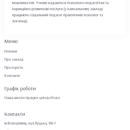
можливостей. Учням надаються психолого-педагогічні та
корекційно-розвиткові послуги (у навчальному закладі
працюють соціальний педагог практичний психолог та
логопед).
Меню
Новини
Про заклад
Прозорість
Контакти
Графік роботи
Наша школа працює цілодобово
Контакти
м.Володимир, вул.Луцька, 146-Г