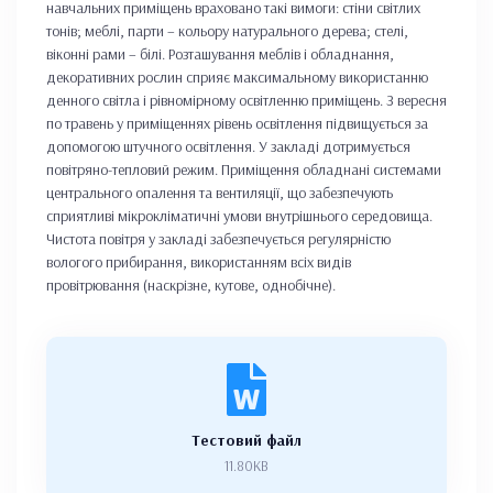
навчальних приміщень враховано такі вимоги: стіни світлих
тонів; меблі, парти – кольору натурального дерева; стелі,
віконні рами – білі. Розташування меблів і обладнання,
декоративних рослин сприяє максимальному використанню
денного світла і рівномірному освітленню приміщень. З вересня
по травень у приміщеннях рівень освітлення підвищується за
допомогою штучного освітлення. У закладі дотримується
повітряно-тепловий режим. Приміщення обладнані системами
центрального опалення та вентиляції, що забезпечують
сприятливі мікрокліматичні умови внутрішнього середовища.
Чистота повітря у закладі забезпечується регулярністю
вологого прибирання, використанням всіх видів
провітрювання (наскрізне, кутове, однобічне).
Тестовий файл
11.80KB