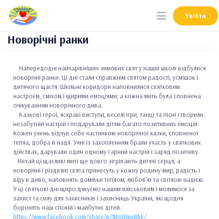
Увійти
Увійти
Новорічні ранки
Напередодні найчарівніших зимових свят у нашій школі відбулися
новорічні ранки. Ці дні стали справжнім святом радості, усмішок і
дитячого щастя. Шкільні коридори наповнилися святковим
настроєм, сміхом і щирими емоціями, а кожна мить була сповнена
очікуванням новорічного дива.
Казкові герої, яскраві виступи, веселі ігри, танці та пісні створили
незабутній настрій і подарували дітям багато позитивних емоцій.
Кожен учень відчув себе частинкою новорічної казки, сповненої
тепла, добра й надії. Учні із захопленням брали участь у святкових
дійствах, дарували один одному гарний настрій і заряд позитиву.
Нехай ці щасливі миті ще довго зігрівають дитячі серця, а
новорічні і різдвяні свята принесуть у кожну родину мир, радість і
віру в диво, наповнять домівки теплом, любов’ю та світлою надією.
У ці святкові дні щиро дякуємо нашим військовим і молимося за
захист та силу для захисників і захисниць України, які щодня
боронять наш спокій і майбутнє дітей.
https://www.facebook.com/share/p/1Bn5HpvRbE/